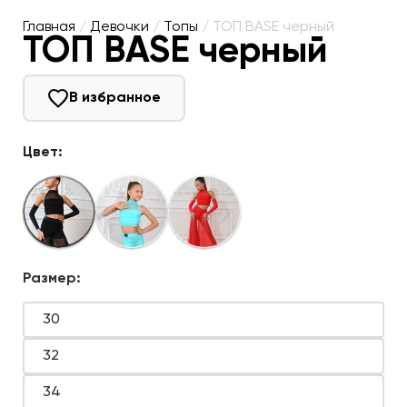
Главная
/
Девочки
/
Топы
/ ТОП BASE черный
ТОП BASE черный
В избранное
Цвет:
Размер:
30
32
34