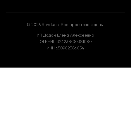
© 2026 Runduch. Все права защищены.
ИП Додон Елена Алексеевна
ОГРНИП 324237500381080
ИНН 650902386054