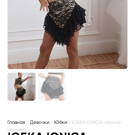
Главная
/
Девочки
/
Юбки
/ ЮБКА IONICA черное
кружево